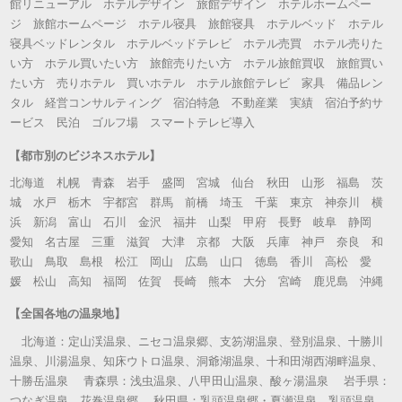
館リニューアル ホテルデザイン 旅館デザイン ホテルホームペー
ジ 旅館ホームページ ホテル寝具 旅館寝具 ホテルベッド ホテル
寝具ベッドレンタル ホテルベッドテレビ ホテル売買 ホテル売りた
い方 ホテル買いたい方 旅館売りたい方 ホテル旅館買収 旅館買い
たい方 売りホテル 買いホテル ホテル旅館テレビ 家具 備品レン
タル 経営コンサルティング 宿泊特急 不動産業 実績 宿泊予約サ
ービス 民泊 ゴルフ場 スマートテレビ導入
【都市別のビジネスホテル】
北海道 札幌 青森 岩手 盛岡 宮城 仙台 秋田 山形 福島 茨
城 水戸 栃木 宇都宮 群馬 前橋 埼玉 千葉 東京 神奈川 横
浜 新潟 富山 石川 金沢 福井 山梨 甲府 長野 岐阜 静岡
愛知 名古屋 三重 滋賀 大津 京都 大阪 兵庫 神戸 奈良 和
歌山 鳥取 島根 松江 岡山 広島 山口 徳島 香川 高松 愛
媛 松山 高知 福岡 佐賀 長崎 熊本 大分 宮崎 鹿児島 沖縄
【全国各地の温泉地】
北海道：定山渓温泉、ニセコ温泉郷、支笏湖温泉、登別温泉、十勝川
温泉、川湯温泉、知床ウトロ温泉、洞爺湖温泉、十和田湖西湖畔温泉、
十勝岳温泉 青森県：浅虫温泉、八甲田山温泉、酸ヶ湯温泉 岩手県：
つなぎ温泉、花巻温泉郷 秋田県：乳頭温泉郷・夏瀬温泉、乳頭温泉