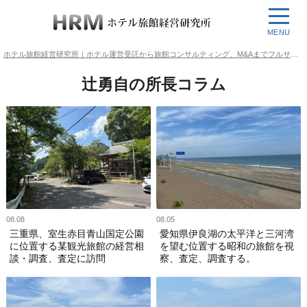
MENU
ホテル旅館経営研究所｜ホテル運営受託から旅館コンサルティング、M&Aまでフルサポート
辻勇自の所長コラム
08.08
08.05
三重県、室生赤目青山国定公園
愛知県伊良湖の太平洋と三河湾
に位置する某観光旅館の経営相
を望む位置する昭和の旅館を視
談・調査、査定に訪問
察、査定、調査する。