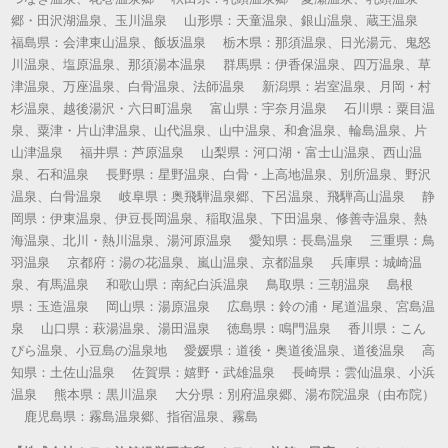
郷・田沢湖温泉、玉川温泉 山形県：天童温泉、銀山温泉、蔵王温泉
福島県：会津東山温泉、飯坂温泉 栃木県：那須温泉、日光湯元、鬼怒
川温泉、塩原温泉、那須湯本温泉 群馬県：伊香保温泉、四万温泉、草
津温泉、万座温泉、白骨温泉、法師温泉 新潟県：岩室温泉、月岡・村
杉温泉、越後湯沢・六日町温泉 富山県：宇奈月温泉 石川県：粟目温
泉、粟津・片山津温泉、山代温泉、山中温泉、和倉温泉、輪島温泉、片
山津温泉 福井県：芦原温泉 山梨県：河口湖・富士山温泉、西山温
泉、石和温泉 長野県：星野温泉、白骨・上高地温泉、別所温泉、野沢
温泉、白骨温泉 岐阜県：奥飛騨温泉郷、下呂温泉、飛騨高山温泉 静
岡県：伊東温泉、伊豆長岡温泉、稲取温泉、下田温泉、修善寺温泉、熱
海温泉、北川・熱川温泉、湯河原温泉 愛知県：長島温泉 三重県：鳥
羽温泉 京都府：湯の花温泉、嵐山温泉、京都温泉 兵庫県：城崎温
泉、有馬温泉 和歌山県：南紀白浜温泉 鳥取県：三朝温泉 島根
県：玉造温泉 岡山県：湯原温泉 広島県：鈴の浦・尾道温泉、宮島温
泉 山口県：萩湯温泉、湯田温泉 徳島県：鳴門温泉 香川県：こん
ぴら温泉、小豆島の温泉地 愛媛県：道後・奥道後温泉、道後温泉 高
知県：土佐山温泉 佐賀県：嬉野・武雄温泉 長崎県：雲仙温泉、小浜
温泉 熊本県：黒川温泉 大分県：別府温泉郷、湯布院温泉（由布院）
鹿児島県：霧島温泉郷、指宿温泉、霧島