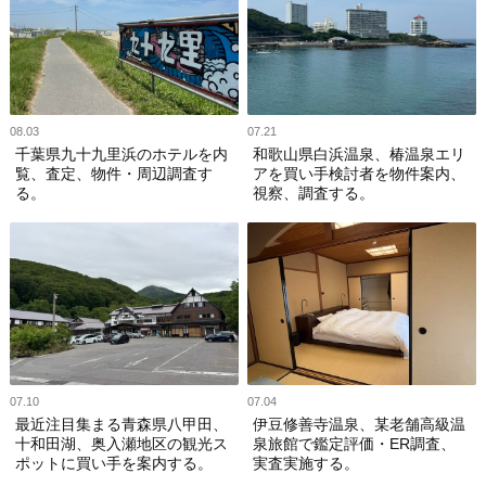
08.03
07.21
千葉県九十九里浜のホテルを内
和歌山県白浜温泉、椿温泉エリ
覧、査定、物件・周辺調査す
アを買い手検討者を物件案内、
る。
視察、調査する。
07.10
07.04
最近注目集まる青森県八甲田、
伊豆修善寺温泉、某老舗高級温
十和田湖、奥入瀬地区の観光ス
泉旅館で鑑定評価・ER調査、
ポットに買い手を案内する。
実査実施する。