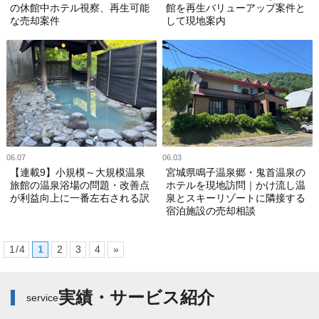
の休館中ホテル視察、再生可能
館を再生バリューアップ案件と
な売却案件
して現地案内
06.07
06.03
【連載9】小規模～大規模温泉
宮城県鳴子温泉郷・鬼首温泉の
旅館の温泉浴場の問題・改善点
ホテルを現地訪問｜かけ流し温
が利益向上に一番左右される訳
泉とスキーリゾートに隣接する
宿泊施設の売却相談
1 / 4
1
2
3
4
»
実績・サービス紹介
service