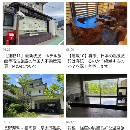
06.27
06.20
【連載11】最新状況、ホテル旅
【連載10】将来、日本の温泉旅
館等宿泊施設の外国人不動産売
館は存続するのか？絶滅するの
買、M&Aについて
か？を深く考察します
06.17
06.12
長野県駒ヶ根高原・早太郎温泉
箱根・強羅の眺望良好な温泉旅