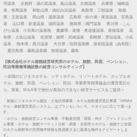
羽温泉 京都府：湯の花温泉、嵐山温泉、京都温泉 兵庫県：城崎温
泉、有馬温泉 和歌山県：南紀白浜温泉 鳥取県：三朝温泉 島根
県：玉造温泉 岡山県：湯原温泉 広島県：鈴の浦・尾道温泉、宮島温
泉 山口県：萩湯温泉、湯田温泉 徳島県：鳴門温泉 香川県：こん
ぴら温泉、小豆島の温泉地 愛媛県：道後・奥道後温泉、道後温泉 高
知県：土佐山温泉 佐賀県：嬉野・武雄温泉 長崎県：雲仙温泉、小浜
温泉 熊本県：黒川温泉 大分県：別府温泉郷、湯布院温泉（由布院）
鹿児島県：霧島温泉郷、指宿温泉、霧島
【株式会社ホテル旅館経営研究所のホテル、旅館、民宿、ペンション、
民泊等業種等施設数の経営コンサルティング】
＜全国のビジネスホテル、シティホテル、リゾートホテル、カップルホ
テル、旅館、民宿、ペンション、民泊、等業界等指導協会の運営受託か
ら、実装、M＆A等で他社が真似のできない経営サービスをご提供＞
・新築ビジネスホテル建設・土地活用事業・ホテル旅館運営受託事業「HRMホ
テル・旅館運営受託システム」はプランもいろいろ、スタイルに応じて選べま
す。
・ホテル・旅館経営コンサル事業・不動産売買・買取・仲介・ファンドコンサ
ル事業・ホテル・旅館マーケット分析・調査・全国売りホテル・旅館ナビ全国
のホテル旅館等の売買物件情報を投資家さまに最適な物件をナビゲートしま
す。