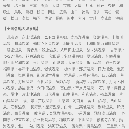
愛知 名古屋 三重 滋賀 大津 京都 大阪 兵庫 神戸 奈良 和
歌山 鳥取 島根 松江 岡山 広島 山口 徳島 香川 高松 愛
媛 松山 高知 福岡 佐賀 長崎 熊本 大分 宮崎 鹿児島 沖縄
【全国各地の温泉地】
北海道：定山渓温泉、ニセコ温泉郷、支笏湖温泉、登別温泉、十勝川
温泉、川湯温泉、知床ウトロ温泉、洞爺湖温泉、十和田湖西湖畔温泉、
十勝岳温泉 青森県：浅虫温泉、八甲田山温泉、酸ヶ湯温泉 岩手県：
つなぎ温泉、花巻温泉郷 秋田県：乳頭温泉郷・夏瀬温泉、乳頭温泉
郷・田沢湖温泉、玉川温泉 山形県：天童温泉、銀山温泉、蔵王温泉
福島県：会津東山温泉、飯坂温泉 栃木県：那須温泉、日光湯元、鬼怒
川温泉、塩原温泉、那須湯本温泉 群馬県：伊香保温泉、四万温泉、草
津温泉、万座温泉、白骨温泉、法師温泉 新潟県：岩室温泉、月岡・村
杉温泉、越後湯沢・六日町温泉 富山県：宇奈月温泉 石川県：粟目温
泉、粟津・片山津温泉、山代温泉、山中温泉、和倉温泉、輪島温泉、片
山津温泉 福井県：芦原温泉 山梨県：河口湖・富士山温泉、西山温
泉、石和温泉 長野県：星野温泉、白骨・上高地温泉、別所温泉、野沢
温泉、白骨温泉 岐阜県：奥飛騨温泉郷、下呂温泉、飛騨高山温泉 静
岡県：伊東温泉、伊豆長岡温泉、稲取温泉、下田温泉、修善寺温泉、熱
海温泉、北川・熱川温泉、湯河原温泉 愛知県：長島温泉 三重県：鳥