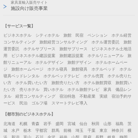
家具直輸入販売サイト
施設向け販売事業
【サービス一覧】
ビジネスホテル シティホテル 旅館 民宿 ペンション ホテル経営
コンサルティング 旅館経営コンサルティング ホテル運営委託 旅館
運営委託 ホテルサブリース 旅館サブリース ビジネスホテル土地活
用 ビジネスホテル建設提案 旅館建設提案 ホテルリニューアル 旅
館リニューアル ホテルデザイン 旅館デザイン ホテルホームペー
ジ 旅館ホームページ ホテル寝具 旅館寝具 ホテルベッド ホテル
寝具ベッドレンタル ホテルベッドテレビ ホテル売買 ホテル売りた
い方 ホテル買いたい方 旅館売りたい方 ホテル旅館買収 旅館買い
たい方 売りホテル 買いホテル ホテル旅館テレビ 家具 備品レン
タル 経営コンサルティング 宿泊特急 不動産業 実績 宿泊予約サ
ービス 民泊 ゴルフ場 スマートテレビ導入
【都市別のビジネスホテル】
北海道 札幌 青森 岩手 盛岡 宮城 仙台 秋田 山形 福島 茨
城 水戸 栃木 宇都宮 群馬 前橋 埼玉 千葉 東京 神奈川 横
浜 新潟 富山 石川 金沢 福井 山梨 甲府 長野 岐阜 静岡