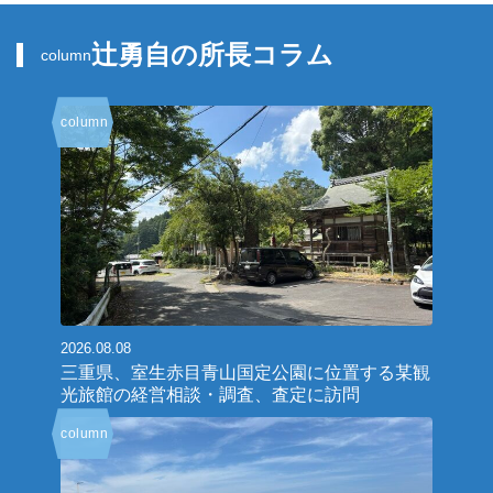
辻勇自の所長コラム
column
column
2026.08.08
三重県、室生赤目青山国定公園に位置する某観
光旅館の経営相談・調査、査定に訪問
column