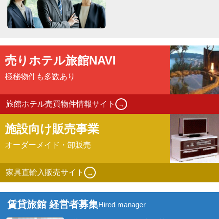
売りホテル旅館
NAVI
極秘物件も多数あり
旅館ホテル売買物件情報サイト
→
施設向け販売事業
オーダーメイド・卸販売
家具直輸入販売サイト
→
賃貸旅館 経営者募集
Hired manager