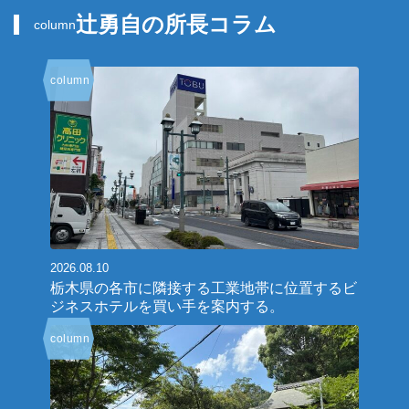
辻勇自の所長コラム
column
column
2026.08.10
栃木県の各市に隣接する工業地帯に位置するビ
ジネスホテルを買い手を案内する。
column