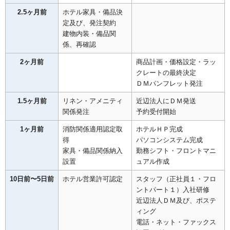
2.5ヶ月前
ホテル家具・備品決
定及び、発注契約
建物内装・備品関
係、再確認
2ヶ月前
商品計画・価格設定・ラッ
クレートの最終決定
ＤＭパンフレット発注
1.5ヶ月前
リネン・アメニティ
近辺法人にＤＭ発送
関係発注
予約受付開始
1ヶ月前
消防関係適用認定取
ホテルＨＰ完成
得
パソコンシステム完成
家具・備品関係納入
勤務シフト・フロントマニ
設置
ュアル作成
10日前〜5日前
ホテル営業許可認定
スタッフ（正社員１・フロ
ントパート１）入社研修
近辺法人ＤＭ及び、ポステ
ィング
電話・ネット・ファックス