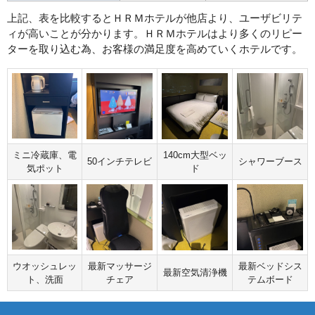
上記、表を比較するとＨＲＭホテルが他店より、ユーザビリテ
ィが高いことが分かります。ＨＲＭホテルはより多くのリピー
ターを取り込む為、お客様の満足度を高めていくホテルです。
ミニ冷蔵庫、電
140cm大型ベッ
50インチテレビ
シャワーブース
気ポット
ド
ウオッシュレッ
最新マッサージ
最新ベッドシス
最新空気清浄機
ト、洗面
チェア
テムボード