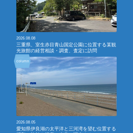
2026.08.08
三重県、室生赤目青山国定公園に位置する某観
光旅館の経営相談・調査、査定に訪問
column
2026.08.05
愛知県伊良湖の太平洋と三河湾を望む位置する