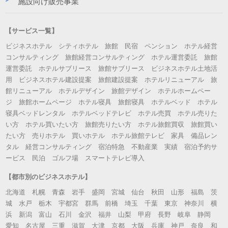
施設向け販売事業
【サービス一覧】
ビジネスホテル シティホテル 旅館 民宿 ペンション ホテル経営
コンサルティング 旅館経営コンサルティング ホテル運営委託 旅館
運営委託 ホテルサブリース 旅館サブリース ビジネスホテル土地活
用 ビジネスホテル建設提案 旅館建設提案 ホテルリニューアル 旅
館リニューアル ホテルデザイン 旅館デザイン ホテルホームペー
ジ 旅館ホームページ ホテル寝具 旅館寝具 ホテルベッド ホテル
寝具ベッドレンタル ホテルベッドテレビ ホテル売買 ホテル売りた
い方 ホテル買いたい方 旅館売りたい方 ホテル旅館買収 旅館買い
たい方 売りホテル 買いホテル ホテル旅館テレビ 家具 備品レン
タル 経営コンサルティング 宿泊特急 不動産業 実績 宿泊予約サ
ービス 民泊 ゴルフ場 スマートテレビ導入
【都市別のビジネスホテル】
北海道 札幌 青森 岩手 盛岡 宮城 仙台 秋田 山形 福島 茨
城 水戸 栃木 宇都宮 群馬 前橋 埼玉 千葉 東京 神奈川 横
浜 新潟 富山 石川 金沢 福井 山梨 甲府 長野 岐阜 静岡
愛知 名古屋 三重 滋賀 大津 京都 大阪 兵庫 神戸 奈良 和