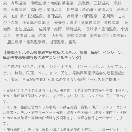
泉、有馬温泉 和歌山県：南紀白浜温泉 鳥取県：三朝温泉 島根
県：玉造温泉 岡山県：湯原温泉 広島県：鈴の浦・尾道温泉、宮島温
泉 山口県：萩湯温泉、湯田温泉 徳島県：鳴門温泉 香川県：こん
ぴら温泉、小豆島の温泉地 愛媛県：道後・奥道後温泉、道後温泉 高
知県：土佐山温泉 佐賀県：嬉野・武雄温泉 長崎県：雲仙温泉、小浜
温泉 熊本県：黒川温泉 大分県：別府温泉郷、湯布院温泉（由布院）
鹿児島県：霧島温泉郷、指宿温泉、霧島
【株式会社ホテル旅館経営研究所のホテル、旅館、民宿、ペンション、
民泊等業種等施設数の経営コンサルティング】
＜全国のビジネスホテル、シティホテル、リゾートホテル、カップルホ
テル、旅館、民宿、ペンション、民泊、等業界等指導協会の運営受託か
ら、実装、M＆A等で他社が真似のできない経営サービスをご提供＞
・新築ビジネスホテル建設・土地活用事業・ホテル旅館運営受託事業「HRMホ
テル・旅館運営受託システム」はプランもいろいろ、スタイルに応じて選べま
す。
・ホテル・旅館経営コンサル事業・不動産売買・買取・仲介・ファンドコンサ
ル事業・ホテル・旅館マーケット分析・調査・全国売りホテル・旅館ナビ全国
のホテル旅館等の売買物件情報を投資家さまに最適な物件をナビゲートしま
す。
・施設様向けホテル向け家具・備品ホテル旅館向のデスク、クローゼット、ベ