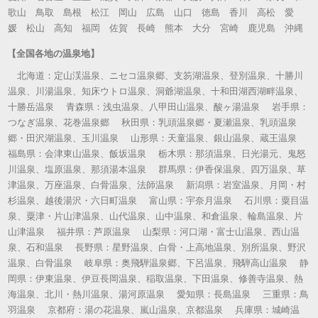
歌山 鳥取 島根 松江 岡山 広島 山口 徳島 香川 高松 愛
媛 松山 高知 福岡 佐賀 長崎 熊本 大分 宮崎 鹿児島 沖縄
【全国各地の温泉地】
北海道：定山渓温泉、ニセコ温泉郷、支笏湖温泉、登別温泉、十勝川
温泉、川湯温泉、知床ウトロ温泉、洞爺湖温泉、十和田湖西湖畔温泉、
十勝岳温泉 青森県：浅虫温泉、八甲田山温泉、酸ヶ湯温泉 岩手県：
つなぎ温泉、花巻温泉郷 秋田県：乳頭温泉郷・夏瀬温泉、乳頭温泉
郷・田沢湖温泉、玉川温泉 山形県：天童温泉、銀山温泉、蔵王温泉
福島県：会津東山温泉、飯坂温泉 栃木県：那須温泉、日光湯元、鬼怒
川温泉、塩原温泉、那須湯本温泉 群馬県：伊香保温泉、四万温泉、草
津温泉、万座温泉、白骨温泉、法師温泉 新潟県：岩室温泉、月岡・村
杉温泉、越後湯沢・六日町温泉 富山県：宇奈月温泉 石川県：粟目温
泉、粟津・片山津温泉、山代温泉、山中温泉、和倉温泉、輪島温泉、片
山津温泉 福井県：芦原温泉 山梨県：河口湖・富士山温泉、西山温
泉、石和温泉 長野県：星野温泉、白骨・上高地温泉、別所温泉、野沢
温泉、白骨温泉 岐阜県：奥飛騨温泉郷、下呂温泉、飛騨高山温泉 静
岡県：伊東温泉、伊豆長岡温泉、稲取温泉、下田温泉、修善寺温泉、熱
海温泉、北川・熱川温泉、湯河原温泉 愛知県：長島温泉 三重県：鳥
羽温泉 京都府：湯の花温泉、嵐山温泉、京都温泉 兵庫県：城崎温