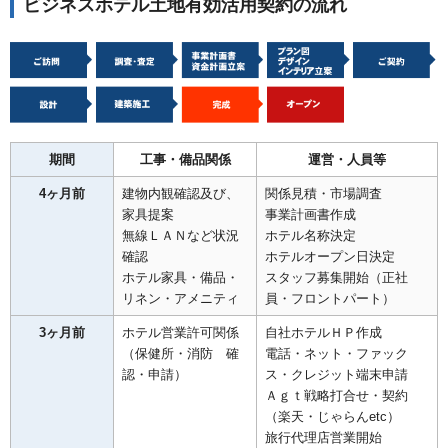
ビジネスホテル土地有効活用契約の流れ
期間
工事・備品関係
運営・人員等
4ヶ月前
建物内観確認及び、
関係見積・市場調査
家具提案
事業計画書作成
無線ＬＡＮなど状況
ホテル名称決定
確認
ホテルオープン日決定
ホテル家具・備品・
スタッフ募集開始（正社
リネン・アメニティ
員・フロントパート）
3ヶ月前
ホテル営業許可関係
自社ホテルＨＰ作成
（保健所・消防 確
電話・ネット・ファック
認・申請）
ス・クレジット端末申請
Ａｇｔ戦略打合せ・契約
（楽天・じゃらんetc）
旅行代理店営業開始