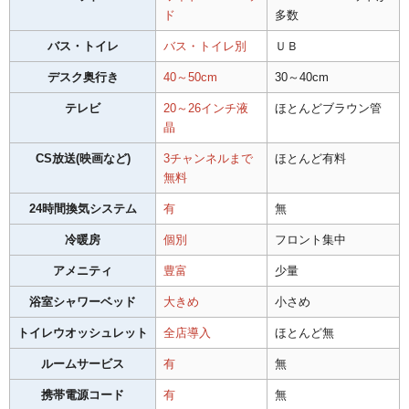
ド
多数
バス・トイレ
バス・トイレ別
ＵＢ
デスク奥行き
40～50cm
30～40cm
テレビ
20～26インチ液
ほとんどブラウン管
晶
CS放送(映画など)
3チャンネルまで
ほとんど有料
無料
24時間換気システム
有
無
冷暖房
個別
フロント集中
アメニティ
豊富
少量
浴室シャワーベッド
大きめ
小さめ
トイレウオッシュレット
全店導入
ほとんど無
ルームサービス
有
無
携帯電源コード
有
無