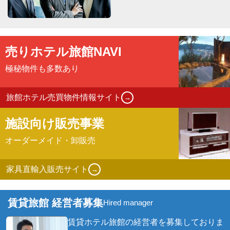
売りホテル旅館
NAVI
極秘物件も多数あり
旅館ホテル売買物件情報サイト
→
施設向け販売事業
オーダーメイド・卸販売
家具直輸入販売サイト
→
賃貸旅館 経営者募集
Hired manager
賃貸ホテル旅館の経営者を募集しておりま